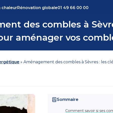
 chaleur
Rénovation globale
01 49 66 00 00
nt des combles à Sèvres 
our aménager vos combl
nergétique
»
Aménagement des combles à Sèvres : les cl
Sommaire
Comment savoir si ses co