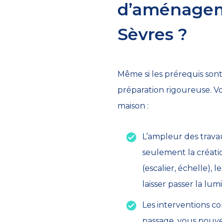
d’aménagem
Sèvres ?
Même si les prérequis sont
préparation rigoureuse. Vo
maison :
L’ampleur des trava
seulement la créatio
(escalier, échelle),
laisser passer la lum
Les interventions c
passage, vous pouve