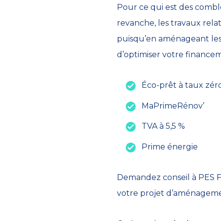
Pour ce qui est des comble
revanche, les travaux rela
puisqu’en aménageant les c
d’optimiser votre financem
Éco-prêt à taux zér
MaPrimeRénov’
TVA à 5,5 %
Prime énergie
Demandez conseil à PES Fr
votre projet d’aménageme