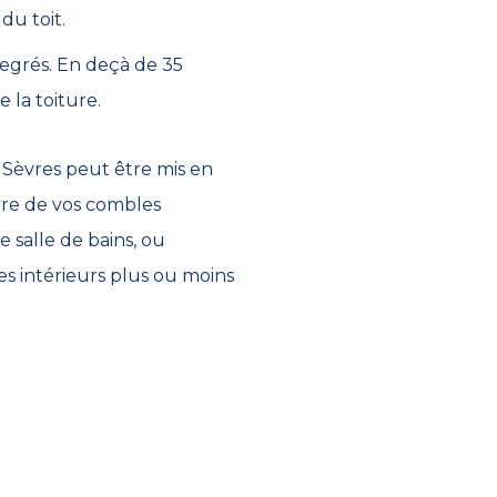
du toit.
degrés. En deçà de 35
e la toiture.
 Sèvres peut être mis en
aire de vos combles
 salle de bains, ou
s intérieurs plus ou moins