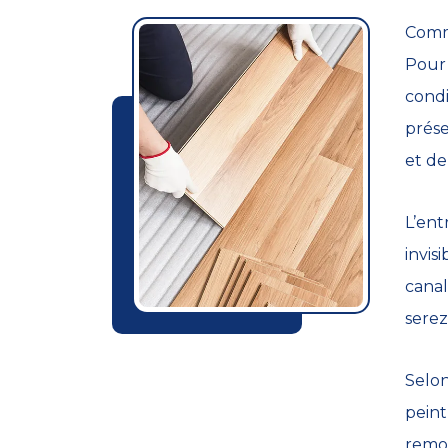
Comme
Pour 
condi
prése
et de
L’ent
invis
canal
serez
Selon
peint
remon