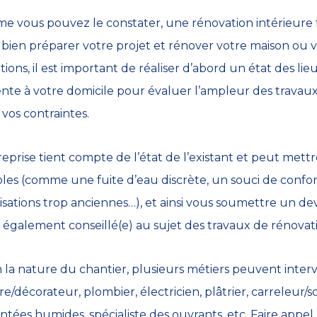
 vous pouvez le constater, une rénovation intérieure f
bien préparer votre projet et rénover votre maison ou 
tions, il est important de réaliser d’abord un état des lie
nte à votre domicile pour évaluer l’ampleur des travaux 
 vos contraintes.
reprise tient compte de l’état de l’existant et peut met
ibles (comme une fuite d’eau discrète, un souci de conform
isations trop anciennes…), et ainsi vous soumettre un devis
 également conseillé(e) au sujet des travaux de rénovatio
 la nature du chantier, plusieurs métiers peuvent interven
re/décorateur, plombier, électricien, plâtrier, carreleur/so
tées humides, spécialiste des ouvrants, etc. Faire app