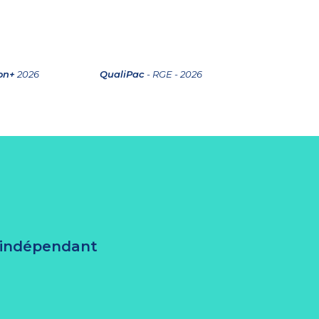
ion+
2026
QualiPac
- RGE - 2026
e indépendant