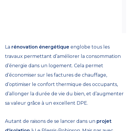
b
p
d
d
H
S
La
rénovation énergétique
englobe tous les
travaux permettant d’améliorer la consommation
d’énergie dans un logement. Cela permet
d’économiser sur les factures de chauffage,
d’optimiser le confort thermique des occupants,
d’allonger la durée de vie du bien, et d’augmenter
sa valeur grâce à un excellent DPE.
Autant de raisons de se lancer dans un
projet
d’isolation
à Le Plessis-Robinson. Mais pas avec